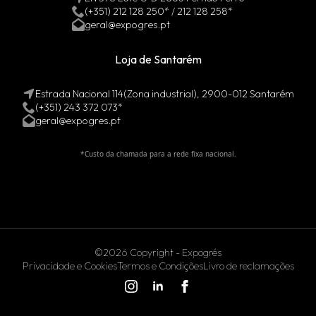
(+351) 212 128 250* / 212 128 258*
geral@expogres.pt
Loja de Santarém
Estrada Nacional 114(Zona industrial), 2900-012 Santarém
(+351) 243 372 073*
geral@expogres.pt
*Custo da chamada para a rede fixa nacional.
©2026 Copyright - Expogrés
Privacidade e Cookies
Termos e Condições
Livro de reclamações