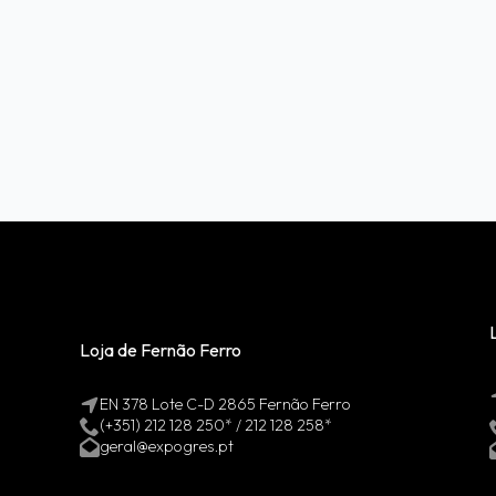
Loja de Fernão Ferro
EN 378 Lote C-D 2865 Fernão Ferro
(+351) 212 128 250* / 212 128 258*
geral@expogres.pt