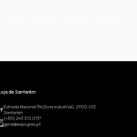
Home
Produtos
Empresa
Contatos
Loja de Santarém
Estrada Nacional 114(Zona industrial), 2900-012
Santarém
(+351) 243 372 073*
geral@expogres.pt