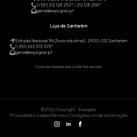
(+351) 212 128 250* / 212 128 258*
geral@expogres.pt
Loja de Santarém
Estrada Nacional 114(Zona industrial), 2900-012 Santarém
(+351) 243 372 073*
geral@expogres.pt
*Custo da chamada para a rede fixa nacional.
©2026 Copyright - Expogrés
Privacidade e Cookies
Termos e Condições
Livro de reclamações