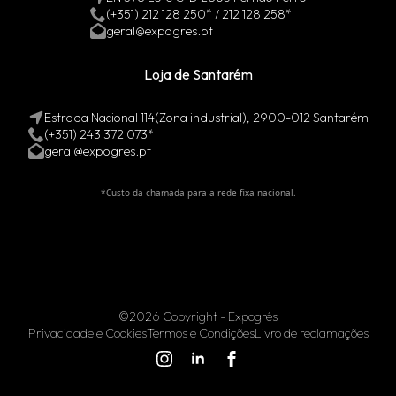
(+351) 212 128 250* / 212 128 258*
geral@expogres.pt
Loja de Santarém
Estrada Nacional 114(Zona industrial), 2900-012 Santarém
(+351) 243 372 073*
geral@expogres.pt
*Custo da chamada para a rede fixa nacional.
©2026 Copyright - Expogrés
Privacidade e Cookies
Termos e Condições
Livro de reclamações