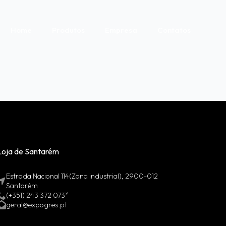
Home
Produtos
Empresa
Contatos
Loja de Santarém
Estrada Nacional 114(Zona industrial), 2900-012
Santarém
(+351) 243 372 073*
geral@expogres.pt