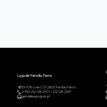
Loja de Fernão Ferro
EN 378 Lote C-D 2865 Fernão Ferro
(+351) 212 128 250* / 212 128 258*
geral@expogres.pt