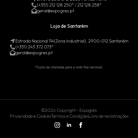
(+351) 212 128 250* / 212 128 258*
geral@expogres.pt
Loja de Santarém
Estrada Nacional 114(Zona industrial), 2900-012 Santarém
(+351) 243 372 073*
geral@expogres.pt
*Custo da chamada para a rede fixa nacional.
©2026 Copyright - Expogrés
Privacidade e Cookies
Termos e Condições
Livro de reclamações