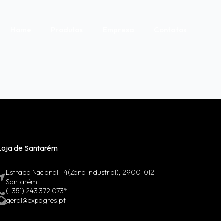
Home
Produtos
Empresa
Contatos
Loja de Santarém
Estrada Nacional 114(Zona industrial), 2900-012
Santarém
(+351) 243 372 073*
geral@expogres.pt