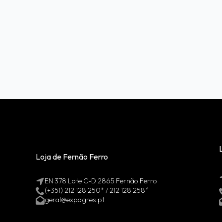
Loja de Fernão Ferro
EN 378 Lote C-D 2865 Fernão Ferro
(+351) 212 128 250* / 212 128 258*
geral@expogres.pt